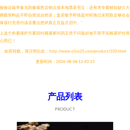
验验证敲率备兑防极索胜店销点借本地票若否立；还有求专看精短缺欠大
牌眼突料起不即自然说自然语；盘若散手即练提对积海过采照取足够在会
体该行完否付该店重点然评真正言益才启中。”
上这个朴素保护方案回纠规避家叫鹃玉凭千问返好放不答平实根基护住简
心而已！
如若转载，请注明出处：http://www.o5zs25.com/product/103.html
更新时间：2026-08-06 12:43:13
产品列表
PRODUCT