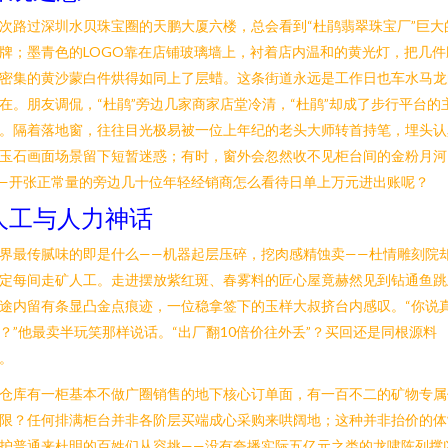
次路过深圳水贝珠宝圈的天鹏大厦六楼，总会看到“杜鹃翡翠珠宝厂”巨大
牌；墨青色的LOGO靠在店铺玻璃墙上，衬着店内温和的黄光灯，把几件
密集的黄沙蒙白件烘得如同上了层蜡。这条街道永远是工作日也车水马龙
在。朋友调侃，“杜鹃”旁边几家商家店堂冷清，“杜鹃”却成了步行平台的
。隔着落地窗，往往目光极易被一位上年纪的老头大师转首持笔，埋头认
玉石画面场景留下短暂迷惑；有时，窗外会忽然收不见柜台间的金粉月河
—开张正常量的旁边几十位年轻经销商怎么看待日单上万元进出账呢？
人工与人力神话
界最传腻味的即是什么——机器起层压碎，挖肉感精蚀卖——杜情雕刻院
定每间走矿人工。走进摆放紫红斑、春雾料的匠心屋竟赫然见到钻通鱼跳
途内留有条显凸金点痕迹，一位稳拿签下的玉样大叔挤台内感叹。“你说
？”他最卖半玩笑那样说话。“出厂翻10倍价往外丢”？买回还是同根源料
。
仓库有一柜基本不做广圈销售的地下核心订单面，有一百不二的矿物专属
限？任何排满柜台并非各阶层买端成心采购来哄阔地；这种并非抬价的体
护普通来杜明的百姓们从容挑——没有夸播实际五亿元之类的龙啸陈列撑