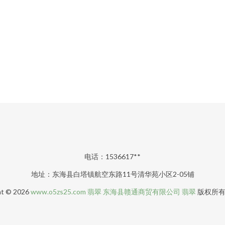
电话：1536617**
地址：东海县白塔镇航空东路11号清华苑小区2-05铺
ht © 2026
www.o5zs25.com
翡翠
东海县赣通商贸有限公司
翡翠
版权所