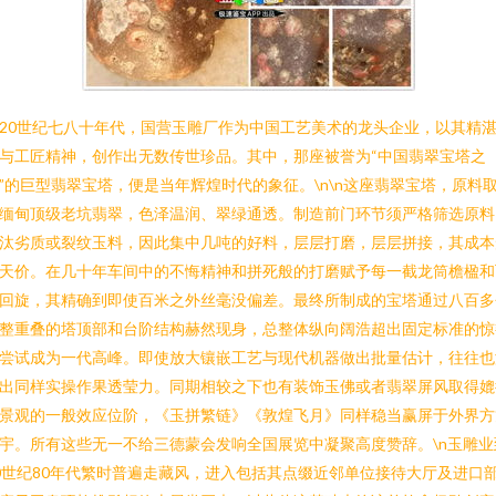
20世纪七八十年代，国营玉雕厂作为中国工艺美术的龙头企业，以其精
与工匠精神，创作出无数传世珍品。其中，那座被誉为“中国翡翠宝塔之
”的巨型翡翠宝塔，便是当年辉煌时代的象征。\n\n这座翡翠宝塔，原料
缅甸顶级老坑翡翠，色泽温润、翠绿通透。制造前门环节须严格筛选原料
汰劣质或裂纹玉料，因此集中几吨的好料，层层打磨，层层拼接，其成本
天价。在几十年车间中的不悔精神和拼死般的打磨赋予每一截龙筒檐楹和
回旋，其精确到即使百米之外丝毫没偏差。最终所制成的宝塔通过八百多
整重叠的塔顶部和台阶结构赫然现身，总整体纵向阔浩超出固定标准的惊
尝试成为一代高峰。即使放大镶嵌工艺与现代机器做出批量估计，往往也
出同样实操作果透莹力。同期相较之下也有装饰玉佛或者翡翠屏风取得媲
景观的一般效应位阶，《玉拼繁链》《敦煌飞月》同样稳当赢屏于外界方
宇。所有这些无一不给三德蒙会发响全国展览中凝聚高度赞辞。\n玉雕业
0世纪80年代繁时普遍走藏风，进入包括其点缀近邻单位接待大厅及进口